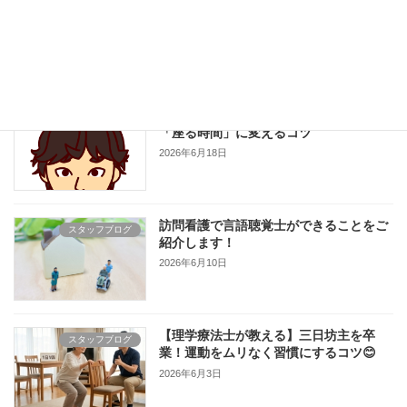
高齢者の水分補給は「のどが渇く前」が
スタッフブログ
ポイント。普段の生活で意識したいタイ
ミング
2026年6月24日
サルコペニアを防ごう！横になる時間を
スタッフブログ
「座る時間」に変えるコツ
2026年6月18日
訪問看護で言語聴覚士ができることをご
スタッフブログ
紹介します！
2026年6月10日
【理学療法士が教える】三日坊主を卒
スタッフブログ
業！運動をムリなく習慣にするコツ😊
2026年6月3日