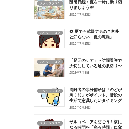
酷暑日続く夏を一緒に乗り切
スタッフブログ
りましょう🍉
2026年7月23日
🌻 夏でも乾燥するの？意外
スタッフブログ
と知らない「夏の乾燥」
2026年7月15日
「足元のケア」〜訪問看護で
スタッフブログ
大切にしている足の爪切り〜
2026年7月8日
高齢者の水分補給は「のどが
スタッフブログ
渇く前」がポイント。普段の
生活で意識したいタイミング
2026年6月24日
サルコペニアを防ごう！横に
スタッフブログ
なる時間を「座る時間」に変