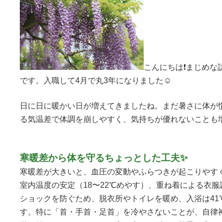
こんにちは❗️まじめ
です。入職して4月で丸3年になりました☺️
日に日に暖かい日が増えてきましたね。まだ暑さに体が
る気温差で体調を崩しやすく、気持ちが優れないことも
寒暖差から体を守るちょっとした工夫✨
寒暖差が大きいと、血圧の変動やふらつきが起こりやす
室内温度の安定（18〜22℃めやす）、重ね着による衣
ショックを防ぐため、脱衣所やトイレを暖め、入浴は41
す。特に「首・手首・足首」を冷やさないことが、自律