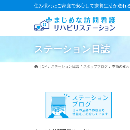
コ
ナ
住み慣れたご家庭で安心して療養生活が送れ
ン
ビ
テ
ゲ
ン
ー
ツ
シ
へ
ョ
ス
ン
キ
に
ステーション日誌
ッ
移
プ
動
TOP
ステーション日誌
スタッフブログ
季節の変わ