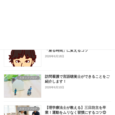
高齢者の水分補給は「のどが渇く前」が
スタッフブログ
ポイント。普段の生活で意識したいタイ
ミング
2026年6月24日
サルコペニアを防ごう！横になる時間を
スタッフブログ
「座る時間」に変えるコツ
2026年6月18日
訪問看護で言語聴覚士ができることをご
スタッフブログ
紹介します！
2026年6月10日
【理学療法士が教える】三日坊主を卒
スタッフブログ
業！運動をムリなく習慣にするコツ😊