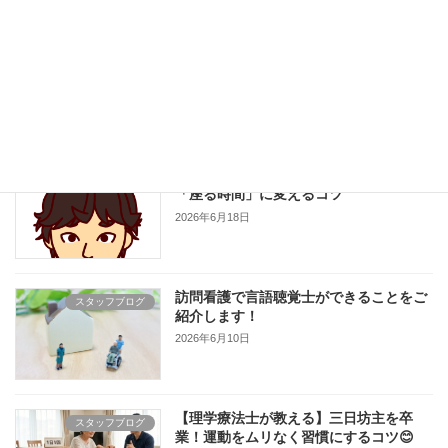
高齢者の水分補給は「のどが渇く前」が
スタッフブログ
ポイント。普段の生活で意識したいタイ
ミング
2026年6月24日
サルコペニアを防ごう！横になる時間を
スタッフブログ
「座る時間」に変えるコツ
2026年6月18日
訪問看護で言語聴覚士ができることをご
スタッフブログ
紹介します！
2026年6月10日
【理学療法士が教える】三日坊主を卒
スタッフブログ
業！運動をムリなく習慣にするコツ😊